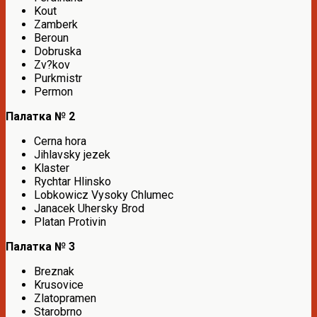
Kout
Zamberk
Beroun
Dobruska
Zv?kov
Purkmistr
Permon
Палатка № 2
Cerna hora
Jihlavsky jezek
Klaster
Rychtar Hlinsko
Lobkowicz Vysoky Chlumec
Janacek Uhersky Brod
Platan Protivin
Палатка № 3
Breznak
Krusovice
Zlatopramen
Starobrno