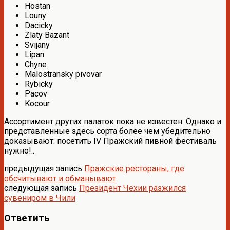
Hostan
Louny
Dacicky
Zlaty Bazant
Svijany
Lipan
Chyne
Malostransky pivovar
Rybicky
Pacov
Kocour
Ассортимент других палаток пока не известен. Однако и
представленные здесь сорта более чем убедительно
доказывают: посетить IV Пражский пивной фестиваль
нужно!..
предыдущая запись
Пражские рестораны, где
обсчитывают и обманывают
следующая запись
Президент Чехии разжился
сувениром в Чили
Ответить