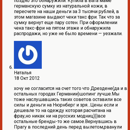
поздно это обнаружили. Купила в Бата маме
германскую сумку из натуральной кожи, в
пересчете на наши деньги за 3 тысячи рублей, в
этом магазине выдают чеки такс фри. Так что за
сумку вернут еще пару сотен. При оформлении
чека такс-фри на пятом этаже и обнаружила
распродажи, но уже не было времени — уезжали.
Наталья
18 Окт 2012
хочу не согласится на счет того что Дрездене(да и в
остальных городах Германии)шопинг лучше.Мы
тоже наслушавшись таких советов оставили все
силы и деньги на Нюрнберг и зря…Цены если и
дешевле то на одежду которая расчитана на
фрау,но никак ни на русских модниц)))все
остальные бренды-то же самое.Вернувшись в
Прагу в последний день перед вылетом,рванули