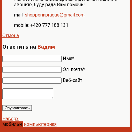
звоните, буду рада Вам помочь!
mail:
shopperinprague@gmail.com
mobile: +420 777 188 131
Отмена
Ответить на
Вадим
Имя*
Эл. почта*
Веб-сайт
Опубликовать
Наверх
мобильн.
компьютерная