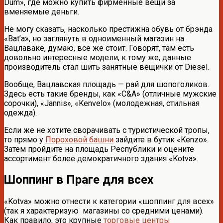
Dum», где можно купить фирменные вещи за
вменяемые деньги.
Не могу сказать, насколько престижна обувь от брэнда
«Bat’a», но заглянуть в одноименный магазин на
Вацлаваке, думаю, все же стоит. Говорят, там есть
довольно интересные модели, к тому же, данные
производитель стал шить занятные вещички от Diesel.
Вообще, Вацлавская площадь — рай для шопоголиков.
Здесь есть такие бренды, как «С&A» (отличные мужские
сорочки), «Jannis», «Kenvelo» (молодежная, стильная
одежда).
Если же не хотите сворачивать с туристической тропы,
то прямо у
Пороховой башни
зайдите в бутик «Kenzo».
Затем пройдите на площадь Республики и оцените
ассортимент более демократичного здания «Kotva».
Шоппинг в Праге для всех
«Kotva» можно отнести к категории «шоппинг для всех»
(так я характеризую магазины со средними ценами).
Как правило, это крупные
торговые центры