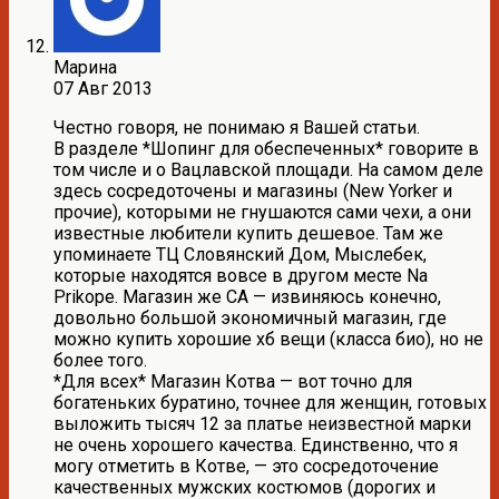
Марина
07 Авг 2013
Честно говоря, не понимаю я Вашей статьи.
В разделе *Шопинг для обеспеченных* говорите в
том числе и о Вацлавской площади. На самом деле
здесь сосредоточены и магазины (New Yorker и
прочие), которыми не гнушаются сами чехи, а они
известные любители купить дешевое. Там же
упоминаете ТЦ Словянский Дом, Мыслебек,
которые находятся вовсе в другом месте Na
Prikope. Магазин же СА — извиняюсь конечно,
довольно большой экономичный магазин, где
можно купить хорошие хб вещи (класса био), но не
более того.
*Для всех* Магазин Котва — вот точно для
богатеньких буратино, точнее для женщин, готовых
выложить тысяч 12 за платье неизвестной марки
не очень хорошего качества. Единственно, что я
могу отметить в Котве, — это сосредоточение
качественных мужских костюмов (дорогих и