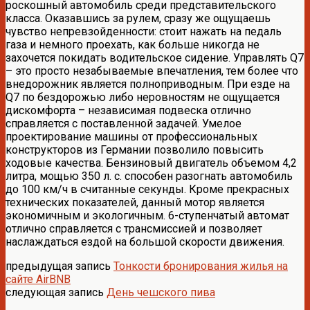
роскошный автомобиль среди представительского
класса. Оказавшись за рулем, сразу же ощущаешь
чувство непревзойденности: стоит нажать на педаль
газа и немного проехать, как больше никогда не
захочется покидать водительское сидение. Управлять Q7
– это просто незабываемые впечатления, тем более что
внедорожник является полноприводным. При езде на
Q7 по бездорожью либо неровностям не ощущается
дискомфорта – независимая подвеска отлично
справляется с поставленной задачей. Умелое
проектирование машины от профессиональных
конструкторов из Германии позволило повысить
ходовые качества. Бензиновый двигатель объемом 4,2
литра, мощью 350 л. с. способен разогнать автомобиль
до 100 км/ч в считанные секунды. Кроме прекрасных
технических показателей, данный мотор является
экономичным и экологичным. 6-ступенчатый автомат
отлично справляется с трансмиссией и позволяет
наслаждаться ездой на большой скорости движения.
предыдущая запись
Тонкости бронирования жилья на
сайте AirBNB
следующая запись
День чешского пива