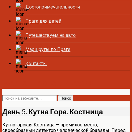
Достопримечательности
Прага для детей
Путешествуем на авто
Маршруты по Праге
Контакты
Все о Праге и Чехии
День 5. Кутна Гора. Костница
Кутногорская Костница — премилое место,
своеобразный детектор человеческой бравады. Перед