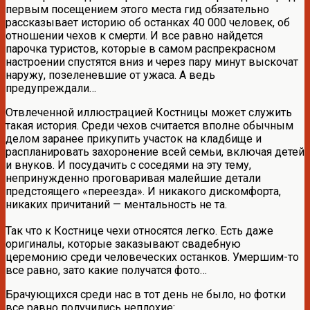
первым посещением этого места гид обязательно
рассказывает историю об останках 40 000 человек, об
отношении чехов к смерти. И все равно найдется
парочка туристов, которые в самом распрекрасном
настроении спустятся вниз и через пару минут выскочат
наружу, позеленевшие от ужаса. А ведь
предупреждали…
Отвлеченной иллюстрацией Костницы может служить
такая история. Среди чехов считается вполне обычным
делом заранее прикупить участок на кладбище и
распланировать захоронение всей семьи, включая детей
и внуков. И посудачить с соседями на эту тему,
непринужденно проговаривая малейшие детали
предстоящего «переезда». И никакого дискомфорта,
никаких причитаний — ментальность не та.
Так что к Костнице чехи относятся легко. Есть даже
оригиналы, которые заказывают свадебную
церемонию среди человеческих останков. Умершим-то
все равно, зато какие получатся фото…
Брачующихся среди нас в тот день не было, но фотки
все равно получились неплохие: