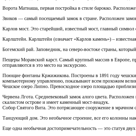
Ворота Матиаша, первая постройка в стиле барокко. Расположе
Звиков — самый посещаемый замок в стране. Расположен замок 
Карлов мост. Это старейший, известный мост, главный символ
Карлштейн. Карлштейн (означает «Карлов камень») – известная
Богемский рай. Заповедник, на северо-востоке страны, который
Пещеры Моравский карст. Самый крупный массив в Европе, пр
отправляются в это место на экскурсию.
Поющие фонтаны Кржижикова. Построены в 1891 году чешским
компьютерному управлению, показывают всем прохожим велик
Чешское озеро Липно. Превосходное озеро площадью приблизит
Червена Лгота. Средневековый замок алого цвета. Расположен 
скалистом острове и имеет каменный мост-виадук.
Собор Святого Вита. Это потрясающее сооружение в мрачном с
Танцующий дом. Это необычное строение, все его колонны накл
Еще одна необычная достопримечательность — это статуя дв