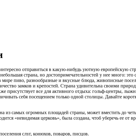
и
 интересно отправиться в какую-нибудь уютную европейскую стр
небольшая страна, но достопримечательностей у нее много: это
 в мире пиво, разнообразные и вкусные блюда, живописные посел
личество замков и крепостей. Страна удивительна своими прир
кже присутствует все для активного отдыха: гольф-центры, лыжн
аничивать себя посещением только одной столицы. Давайте корот
на из самых огромных площадей страны, может вместить до чет
одится «невидимая церковь», была создана, чтоб уберечь ее от в
оселения слуг, конюхов, поваров, писцов.