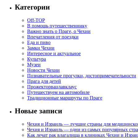
Категории
Off-TOP
В помощь путешественнику
Важно знать о Праге, о Чехии
Впечатления от поездки
Еда и пиво
Замки Чехии
Интересное и актуальное
Культура
Музеи
Новости Чехии
Познавательные прогулки, достопримечательности
Прага для детей
Прожекторвацлавклаус
Путешествуем на автомобиле
Традиционные маршруты по Праге
Новые записи
Чехия и Израиль — лучшие страны для медицинско
Чехия и Израиль — одни из самых популярных стра
Как лечат рак влагалища в клиниках Чехии и Израи