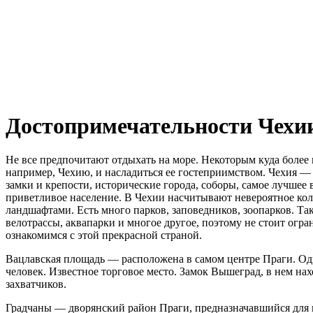
Достопримечательности Чехи
Не все предпочитают отдыхать на море. Некоторым куда более
например, Чехию, и насладиться ее гостеприимством. Чехия — 
замки и крепости, исторические города, соборы, самое лучшее
приветливое население. В Чехии насчитывают невероятное ко
ландшафтами. Есть много парков, заповедников, зоопарков. Та
велотрассы, аквапарки и многое другое, поэтому не стоит огр
ознакомимся с этой прекрасной страной.
Вацлавская площадь — расположена в самом центре Праги. Од
человек. Известное торговое место. Замок Вышеград, в нем нах
захватчиков.
Градчаны — дворянский район Праги, предназначавшийся для п