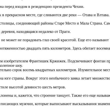
на перед входом в резиденцию президента Чехии.
в прекрасном месте, где сливаются две реки — Отава и Влтава.
 столицы, соединяющий районы Старе Место и Мала Страна. Сам
 деревня, находящаяся недалеко от Праги.
 не может не порадовать глаз своей красотой. Еще его называют
отяженностью двадцать пять километров. Здесь обитает восемн
 изобретателем Франтишек Кржижек. Подсвечивают фонтан про
олепное шоу.
ельно сорок восемь квадратных километров. Изумительное место
на юге страны. Вокруг этого необычного замка летает множество
тиле высотой девяносто шесть метров.
онены и, кажется, что строение танцует. Также его еще называ
ух писающих мужчин, которые выписывают высказывания знамен