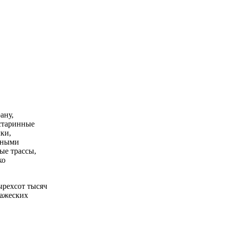
ану,
 старинные
ки,
одными
ые трассы,
ко
ырехсот тысяч
ражеских