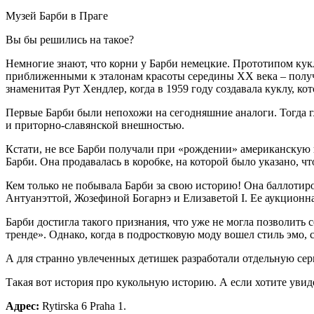
Музей Барби в Праге
Вы бы решились на такое?
Немногие знают, что корни у Барби немецкие. Прототипом ку
приближенными к эталонам красоты середины XX века – полу
знаменитая Рут Хендлер, когда в 1959 году создавала куклу, ко
Первые Барби были непохожи на сегодняшние аналоги. Тогда гл
и приторно-славянской внешностью.
Кстати, не все Барби получали при «рождении» американскую 
Барби. Она продавалась в коробке, на которой было указано, 
Кем только не побывала Барби за свою историю! Она баллотиро
Антуанэттой, Жозефиной Богарнэ и Елизаветой I. Ее аукционна
Барби достигла такого признания, что уже не могла позволить 
тренде». Однако, когда в подростковую моду вошел стиль эмо, с
А для странно увлеченных детишек разработали отдельную се
Такая вот история про кукольную историю. А если хотите увид
Адрес:
Rytirska 6 Praha 1.