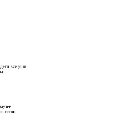
 дети все уши
ты –
 музее
огатство