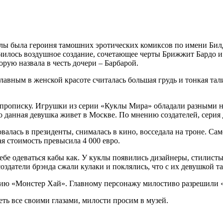
клы была героиня тамошних эротических комиксов по имени Бил
чилось воздушное создание, сочетающее черты Брижжит Бардо 
торую назвала в честь дочери – Барбарой.
авным в женской красоте считалась большая грудь и тонкая тал
прописку. Игрушки из серии «Куклы Мира» обладали разными на
что данная девушка живет в Москве. По мнению создателей, сери
валась в президенты, снималась в кино, восседала на троне. Са
я стоимость превысила 4 000 евро.
себе одеваться кабы как. У куклы появились дизайнеры, стилист
оздатели брэнда сжали кулаки и поклялись, что с их девушкой та
рию «Монстер Хай». Главному персонажу милостиво разрешили «
еть все своими глазами, милости просим в музей.