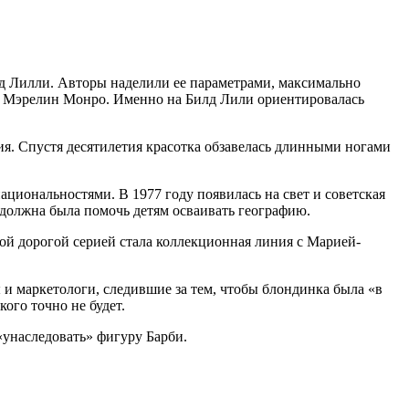
д Лилли. Авторы наделили ее параметрами, максимально
и Мэрелин Монро. Именно на Билд Лили ориентировалась
ия. Спустя десятилетия красотка обзавелась длинными ногами
циональностями. В 1977 году появилась на свет и советская
я должна была помочь детям осваивать географию.
мой дорогой серией стала коллекционная линия с Марией-
ы и маркетологи, следившие за тем, чтобы блондинка была «в
кого точно не будет.
унаследовать» фигуру Барби.