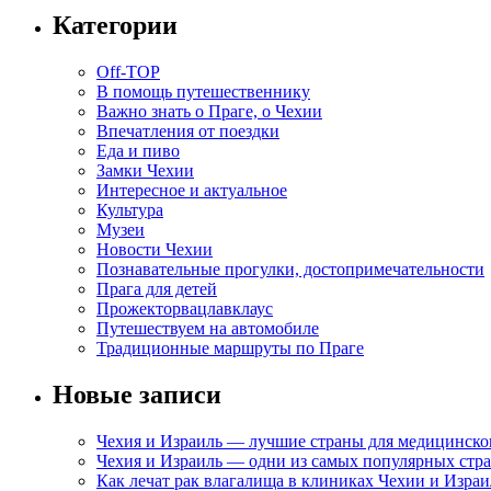
Категории
Off-TOP
В помощь путешественнику
Важно знать о Праге, о Чехии
Впечатления от поездки
Еда и пиво
Замки Чехии
Интересное и актуальное
Культура
Музеи
Новости Чехии
Познавательные прогулки, достопримечательности
Прага для детей
Прожекторвацлавклаус
Путешествуем на автомобиле
Традиционные маршруты по Праге
Новые записи
Чехия и Израиль — лучшие страны для медицинско
Чехия и Израиль — одни из самых популярных стра
Как лечат рак влагалища в клиниках Чехии и Израи