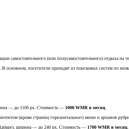
ии самостоятельного (или полусамостоятельного) отдыха на т
. В основном, посетители приходят из поисковых систем по низ
рина — до 1100 px. Стоимость —
1000 WMR в месяц
.
онтентом (кроме страниц горизонтального меню и архивов рубр
айдбаре), ширина — до 240 рх. Стоимость —
1700 WMR в месяц
.