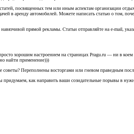
статей, посвященных тем или иным аспектам организации отдых
дачей в аренду автомобилей. Можете написать статью о том, поч
е навязчивой прямой рекламы. Статьи отправляйте на e-mail, ук
росто хорошим настроением на страницах Pragu.ru — ни в коем с
но найти применение)))
ые советы? Переполнены восторгами или гневом праведным посл
 мы придумаем, как направить ваши созидательные порывы в нужн