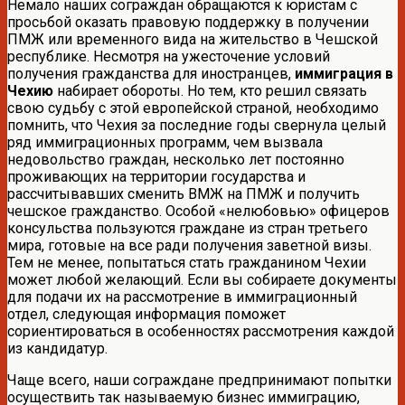
Немало наших сограждан обращаются к юристам с
просьбой оказать правовую поддержку в получении
ПМЖ или временного вида на жительство в Чешской
республике. Несмотря на ужесточение условий
получения гражданства для иностранцев,
иммиграция в
Чехию
набирает обороты. Но тем, кто решил связать
свою судьбу с этой европейской страной, необходимо
помнить, что Чехия за последние годы свернула целый
ряд иммиграционных программ, чем вызвала
недовольство граждан, несколько лет постоянно
проживающих на территории государства и
рассчитывавших сменить ВМЖ на ПМЖ и получить
чешское гражданство. Особой «нелюбовью» офицеров
консульства пользуются граждане из стран третьего
мира, готовые на все ради получения заветной визы.
Тем не менее, попытаться стать гражданином Чехии
может любой желающий. Если вы собираете документы
для подачи их на рассмотрение в иммиграционный
отдел, следующая информация поможет
сориентироваться в особенностях рассмотрения каждой
из кандидатур.
Чаще всего, наши сограждане предпринимают попытки
осуществить так называемую бизнес иммиграцию,