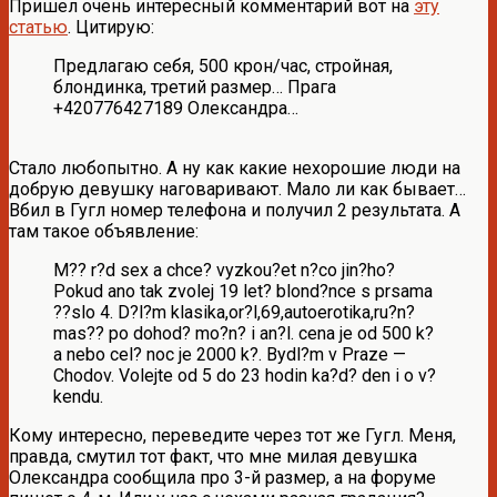
Пришел очень интересный комментарий вот на
эту
статью
. Цитирую:
Предлагаю себя, 500 крон/час, стройная,
блондинка, третий размер… Прага
+420776427189 Олександра…
Стало любопытно. А ну как какие нехорошие люди на
добрую девушку наговаривают. Мало ли как бывает…
Вбил в Гугл номер телефона и получил 2 результата. А
там такое объявление:
M?? r?d sex a chce? vyzkou?et n?co jin?ho?
Pokud ano tak zvolej 19 let? blond?nce s prsama
??slo 4. D?l?m klasika,or?l,69,autoerotika,ru?n?
mas?? po dohod? mo?n? i an?l. cena je od 500 k?
a nebo cel? noc je 2000 k?. Bydl?m v Praze —
Chodov. Volejte od 5 do 23 hodin ka?d? den i o v?
kendu.
Кому интересно, переведите через тот же Гугл. Меня,
правда, смутил тот факт, что мне милая девушка
Олександра сообщила про 3-й размер, а на форуме