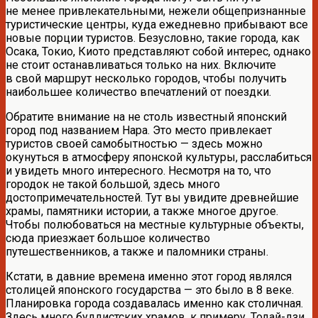
не менее привлекательными, нежели общепризнанные
туристические центры, куда ежедневно прибывают все
новые порции туристов. Безусловно, такие города, как
Осака, Токио, Киото представляют собой интерес, однако
не стоит останавливаться только на них. Включите
в свой маршрут несколько городов, чтобы получить
наибольшее количество впечатлений от поездки.
Обратите внимание на не столь известный японский
город под названием Нара. Это место привлекает
туристов своей самобытностью — здесь можно
окунуться в атмосферу японской культуры, расслабиться
и увидеть много интересного. Несмотря на то, что
городок не такой большой, здесь много
достопримечательностей. Тут вы увидите древнейшие
храмы, памятники истории, а также многое другое.
Чтобы полюбоваться на местные культурные объекты,
сюда приезжает большое количество
путешественников, а также и паломники страны.
Кстати, в давние времена именно этот город являлся
столицей японского государства — это было в 8 веке.
Планировка города создавалась именно как столичная.
Здесь много буддистских храмов, к примеру, Тодай-дзи,