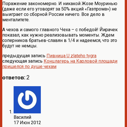
Поражение закономерно. И никакой Жозе Моуринью
(даже если его уговорят за 50% акций «Газпрома») не
выиграет со сборной России ничего. Все дело в
менталитете.
А чехов и самого главного Чеха – с победой! Йирачек
показал, как нужно реализовывать моменты. Ждем
соперников братьев-славян в 1/4 и надеемся, что это
будут не немцы.
предыдущая запись
Пивница U zlateho tygra
следующая запись
Концлагерь на Карловой площади
пришелся по душе чехам
ответов: 2
Василий
17 Июн 2012