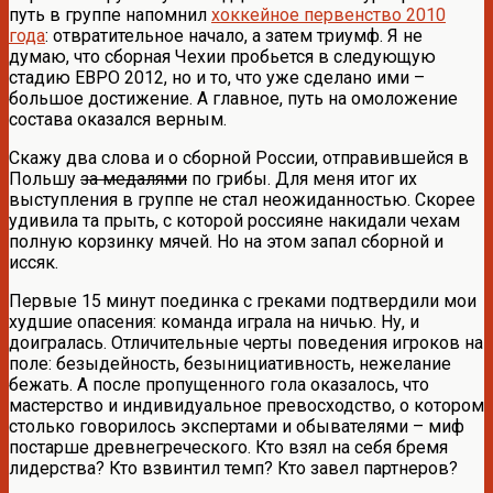
путь в группе напомнил
хоккейное первенство 2010
года
: отвратительное начало, а затем триумф. Я не
думаю, что сборная Чехии пробьется в следующую
стадию ЕВРО 2012, но и то, что уже сделано ими –
большое достижение. А главное, путь на омоложение
состава оказался верным.
Скажу два слова и о сборной России, отправившейся в
Польшу
за медалями
по грибы. Для меня итог их
выступления в группе не стал неожиданностью. Скорее
удивила та прыть, с которой россияне накидали чехам
полную корзинку мячей. Но на этом запал сборной и
иссяк.
Первые 15 минут поединка с греками подтвердили мои
худшие опасения: команда играла на ничью. Ну, и
доигралась. Отличительные черты поведения игроков на
поле: безыдейность, безынициативность, нежелание
бежать. А после пропущенного гола оказалось, что
мастерство и индивидуальное превосходство, о котором
столько говорилось экспертами и обывателями – миф
постарше древнегреческого. Кто взял на себя бремя
лидерства? Кто взвинтил темп? Кто завел партнеров?