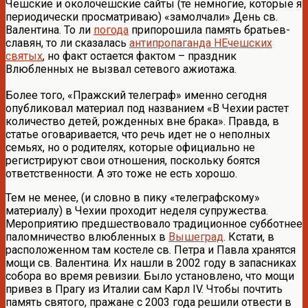
Чешские и околочешские сайты (те немногие, которые я
периодически просматриваю) «замолчали» День св.
Валентина. То ли
погода
припорошила память братьев-
славян, то ли сказалась
антипропаганда НЕчешских
святых
, но факт остается фактом – праздник
Влюбленных не вызвал сетевого ажиотажа.
Более того, «Пражский телеграф» именно сегодня
опубликовал материал под названием «В Чехии растет
количество детей, рожденных вне брака». Правда, в
статье оговаривается, что речь идет не о неполных
семьях, но о родителях, которые официально не
регистрируют свои отношения, поскольку боятся
ответственности. А это тоже не есть хорошо.
Тем не менее, (и словно в пику «телеграфскому»
материалу) в Чехии проходит неделя супружества.
Мероприятию предшествовало традиционное субботнее
паломничество влюбленных в
Вышеград
. Кстати, в
расположенном там костеле св. Петра и Павла хранятся
мощи св. Валентина. Их нашли в 2002 году в запасниках
собора во время ревизии. Было установлено, что мощи
привез в Прагу из Италии сам Карл IV. Чтобы почтить
память святого, пражане с 2003 года решили отвести в