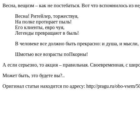
Весна, вещизм – как не постебаться. Вот что вспомнилось из не
Весна! Ритейлер, торжествуя,
На полке протирает пыль!
Его клиенты, евро чуя,
Легенды превращают в быль!
В человеке все должно быть прекрасно: и душа, и мысли,
Шмотью все возрасты поПкорны!
А если серьезно, то акция – правильная. Своевременная, с шир
Может быть, это будете вы?..
Оригинал статьи находится по адресу: http://pragu.ru/obo-vsem/50