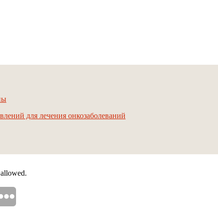
ны
авлений для лечения онкозаболеваний
 allowed.