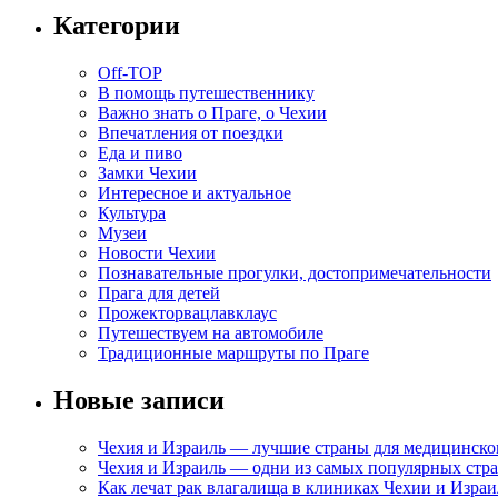
Категории
Off-TOP
В помощь путешественнику
Важно знать о Праге, о Чехии
Впечатления от поездки
Еда и пиво
Замки Чехии
Интересное и актуальное
Культура
Музеи
Новости Чехии
Познавательные прогулки, достопримечательности
Прага для детей
Прожекторвацлавклаус
Путешествуем на автомобиле
Традиционные маршруты по Праге
Новые записи
Чехия и Израиль — лучшие страны для медицинско
Чехия и Израиль — одни из самых популярных стра
Как лечат рак влагалища в клиниках Чехии и Израи