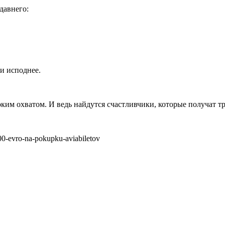
давнего:
 и исподнее.
оким охватом. И ведь найдутся счастливчики, которые получат т
0-evro-na-pokupku-aviabiletov