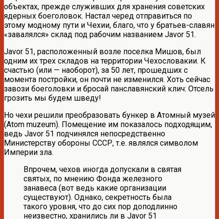
объектах, прежде служивших для хранения советских
ядерных боеголовок. Настал черед отправиться по
этому модному пути и Чехии, благо, что у братьев-славян
«завалялся» склад под рабочим названием Javor 51.
Javor 51, расположенный возле поселка Мишов, был
одним их трех складов на территории Чехословакии. К
счастью (или — наоборот), за 50 лет, прошедших с
момента постройки, он почти не изменился. Хоть сейчас
завози боеголовки и бросай панславянский клич: Отсель
грозить мы будем шведу!
Но чехи решили преобразовать бункер в Атомный музей
(Atom muzeum). Помещение им показалось подходящим,
ведь Javor 51 подчинялся непосредственно
Министерству обороны СССР, т.е. являлся символом
Империи зла.
Впрочем, чехов иногда допускали в святая
святых, по мнению Фонда железного
занавеса (вот ведь какие организации
существуют). Однако, секретность была
такого уровня, что до сих пор доподлинно
неизвестно, хранились ли в Javor 51