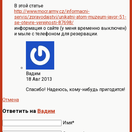
В этой статье
http://www.mocr.army.cz/informacni-
servis/zpravodajstvi/unikatni-atom-muzeum-javor-51-
se-otevre-verejnosti-87698/
информация о сайте (у меня временно выключен)
и мыле с телефоном для резервации.
Вадим
18 Авг 2013
Спасибо! Надеюсь, кому-нибудь пригодится!
Отмена
Ответить на
Вадим
Имя*