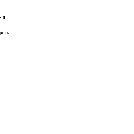
k и
рить.