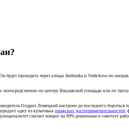
ваи?
н будет проходить через улицы Jindrisska и Vodickova по напра
сы: непосредственно по центру Вацлавской площади или по троту
оводитель Олдрих Ломецкий настроен до последнего бороться 
зуродует одну из культовых
пражских достопримечательностей
,
муниципалитет считает вопрос на 99% решенным и советует ра