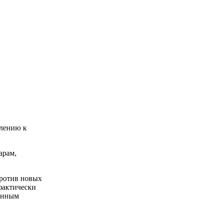
влению к
арам,
против новых
 фактически
йонным