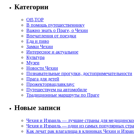
Категории
Off-TOP
В помощь путешественнику
Важно знать о Праге, о Чехии
Впечатления от поездки
Еда и пиво
Замки Чехии
Интересное и актуальное
Культура
Музеи
Новости Чехии
Познавательные прогулки, достопримечательности
Прага для детей
Прожекторвацлавклаус
Путешествуем на автомобиле
Традиционные маршруты по Праге
Новые записи
Чехия и Израиль — лучшие страны для медицинско
Чехия и Израиль — одни из самых популярных стра
Как лечат рак влагалища в клиниках Чехии и Израи