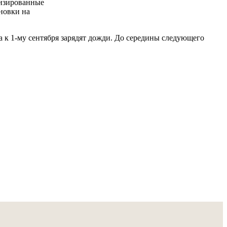
визированные
новки на
а к 1-му сентября зарядят дожди. До середины следующего