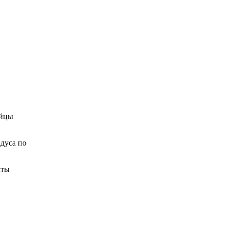
ейцы
адуса по
аты