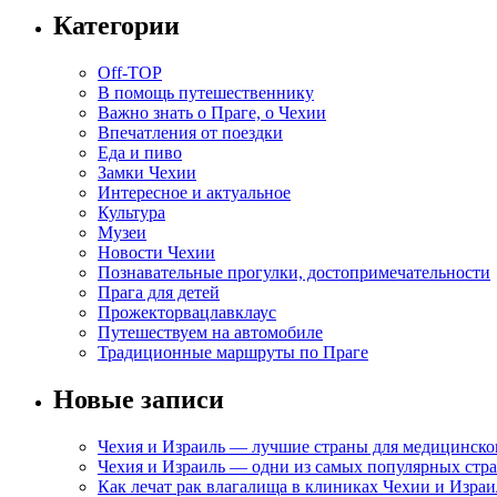
Категории
Off-TOP
В помощь путешественнику
Важно знать о Праге, о Чехии
Впечатления от поездки
Еда и пиво
Замки Чехии
Интересное и актуальное
Культура
Музеи
Новости Чехии
Познавательные прогулки, достопримечательности
Прага для детей
Прожекторвацлавклаус
Путешествуем на автомобиле
Традиционные маршруты по Праге
Новые записи
Чехия и Израиль — лучшие страны для медицинско
Чехия и Израиль — одни из самых популярных стра
Как лечат рак влагалища в клиниках Чехии и Израи