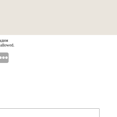
Вадим
 allowed.