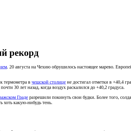
ый рекорд
нем
. 20 августа на Чехию обрушилось настоящее марево. Европ
ик термометра в
чешской столице
не достигал отметки в +40,4 гр
чти 30 лет назад, когда воздух раскалился до +40,2 градуса.
ажском Граде
разрешили покинуть свои будки. Более того, солд
ь хоть какую-нибудь тень.