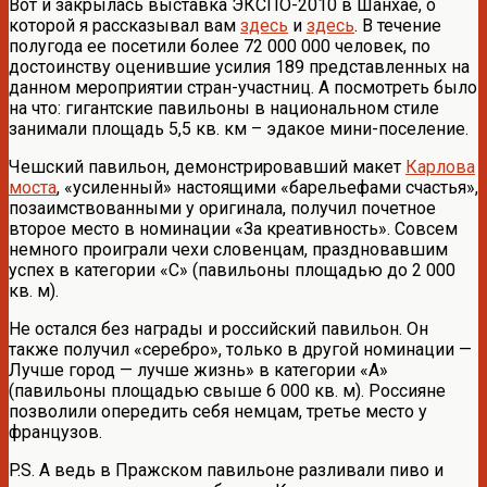
Вот и закрылась выставка ЭКСПО-2010 в Шанхае, о
которой я рассказывал вам
здесь
и
здесь
. В течение
полугода ее посетили более 72 000 000 человек, по
достоинству оценившие усилия 189 представленных на
данном мероприятии стран-участниц. А посмотреть было
на что: гигантские павильоны в национальном стиле
занимали площадь 5,5 кв. км – эдакое мини-поселение.
Чешский павильон, демонстрировавший макет
Карлова
моста
, «усиленный» настоящими «барельефами счастья»,
позаимствованными у оригинала, получил почетное
второе место в номинации «За креативность». Совсем
немного проиграли чехи словенцам, праздновавшим
успех в категории «С» (павильоны площадью до 2 000
кв. м).
Не остался без награды и российский павильон. Он
также получил «серебро», только в другой номинации —
Лучше город — лучше жизнь» в категории «А»
(павильоны площадью свыше 6 000 кв. м). Россияне
позволили опередить себя немцам, третье место у
французов.
P.S. А ведь в Пражском павильоне разливали пиво и