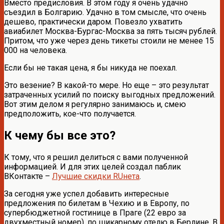
Вместо предисловия. В этом году я очень удачно
съездил в Болгарию. Удачно в том смысле, что очень
дешево, практически даром. Повезло ухватить
авиабилет Москва-Бургас-Москва за пять тысяч рублей.
Притом, что уже через день тикеты стоили не менее 15
000 на человека.
Если бы не такая цена, я бы никуда не поехал.
Это везение? В какой-то мере. Но еще – это результат
затраченных усилий по поиску выгодных предложений.
Вот этим делом я регулярно занимаюсь и, смею
предположить, кое-что получается.
К чему бы все это?
К тому, что я решил делиться с вами полученной
информацией. И для этих целей создал паблик
ВКонтакте –
Лучшие скидки RUнета
.
За сегодня уже успел добавить интересные
предложения по билетам в Чехию и в Европу, по
супербюджетной гостинице в Праге (22 евро за
двухместный номер), по шикарному отелю в Берлине. В