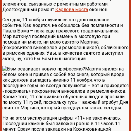
элементов, связанных с ремонтными работами.
Долгожданный ремонт
Карлова моста
окончен.
Сегодня, 11 ноября случилось это долгожданное
событие. Как водится, не обошлось без помпезности и
Павла Бэма – пока еще пражского градоначальника.
Мэр воткнул последний камень в мостовую при
помощи ни много, ни мало святого Мартина
(покровителя виноделов и ремесленников), облаченного
в римские одеяния. Увы, в качестве святого выступил
актер, ну, хотя бы Бэм был настоящий…
Мартин явился на
белом коне и привез с собой воз снега, который вроде
как должен выпадать именно 11 ноября, что в
последние годы не всегда получается – вот и приходится
«подряжать» покровителя виноделов и ремесленников.
Кроме того, 11 специально обученных людей прогнали
по мосту 11 гусей, поскольку гусь – важный атрибут Дня
святого Мартина, который празднуется также сегодня.
Но на этом эксплуатация цифры «11» не закончилась.
Последний камень был заложен ровно в 11 часов 11
минут. Сразу после закладки на Кржижовницкой