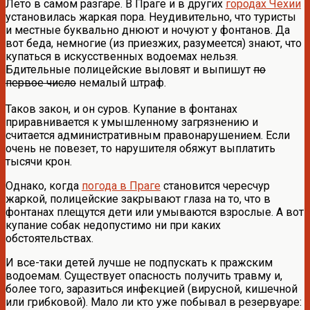
Лето в самом разгаре. В Праге и в других
городах Чехии
установилась жаркая пора. Неудивительно, что туристы
и местные буквально днюют и ночуют у фонтанов. Да
вот беда, немногие (из приезжих, разумеется) знают, что
купаться в искусственных водоемах нельзя.
Бдительные полицейские выловят и выпишут
по
первое число
немалый штраф.
Таков закон, и он суров. Купание в фонтанах
приравнивается к умышленному загрязнению и
считается административным правонарушением. Если
очень не повезет, то нарушителя обяжут выплатить
тысячи крон.
Однако, когда
погода в Праге
становится чересчур
жаркой, полицейские закрывают глаза на то, что в
фонтанах плещутся дети или умываются взрослые. А вот
купание собак недопустимо ни при каких
обстоятельствах.
И все-таки детей лучше не подпускать к пражским
водоемам. Существует опасность получить травму и,
более того, заразиться инфекцией (вирусной, кишечной
или грибковой). Мало ли кто уже побывал в резервуаре: