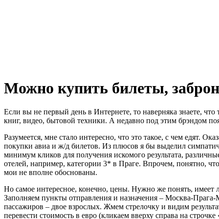
Можно купить билеты, заброни
Если вы не первый день в Интернете, то наверняка знаете, чт
книг, видео, бытовой техники. А недавно под этим брэндом по
Разумеется, мне стало интересно, что это такое, с чем едят. 
покупки авиа и ж/д билетов. Из плюсов я бы выделил симпати
минимум кликов для получения искомого результата, различн
отелей, например, категории 3* в Праге. Впрочем, понятно, ч
мои не вполне обоснованы.
Но самое интересное, конечно, цены. Нужно же понять, имеет 
Заполняем пункты отправления и назначения – Москва-Прага-Мо
пассажиров – двое взрослых. Жмем стрелочку и видим результа
перевести стоимость в евро (кликаем вверху справа на строчке 