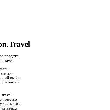
n.Travel
 по продаже
.Travel.
телей,
ателей,
ирокий выбор
у претензии
.travel
.
количество
Тут же можно
м же вверху