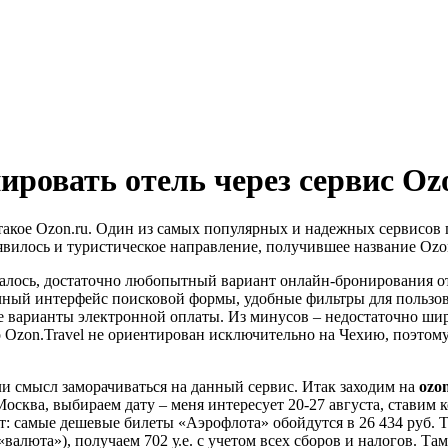
ровать отель через сервис Ozo
о такое Ozon.ru. Один из самых популярных и надежных сервисов
явилось и туристическое направление, получившее название Ozon
Оказалось, достаточно любопытный вариант онлайн-бронирования о
чный интерфейс поисковой формы, удобные фильтры для пользов
ые варианты электронной оплаты. Из минусов – недостаточно ш
то Ozon.Travel не ориентирован исключительно на Чехию, поэтом
ли смысл заморачиваться на данный сервис. Итак заходим на
ozon
сква, выбираем дату – меня интересует 20-27 августа, ставим 
т: самые дешевые билеты «Аэрофлота» обойдутся в 26 434 руб. 
«валюта»), получаем 702 у.е. с учетом всех сборов и налогов. Та