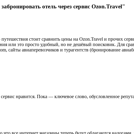
забронировать отель через сервис Ozon.Travel"
путешествия стоит сравнить цены на Ozon.Travel и прочих серви
ния или это просто удобный, но не дешёвый поисковик. Для срав
y.com, сайты авиаперевозчиков и турагентств (бронирование авиа
 сервис нравится. Пока — ключевое слово, обусловленное репут
 что все интернет магазины теперь будут облагаются налогами, к