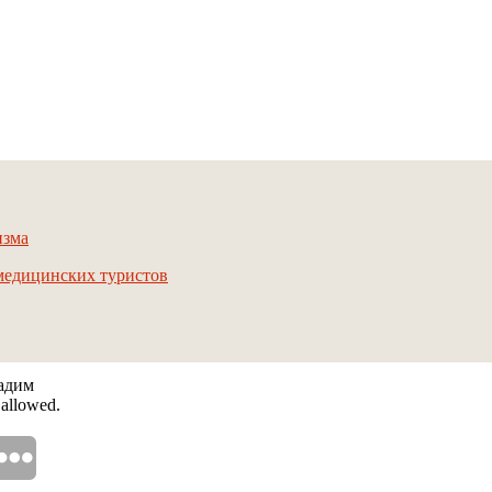
изма
 медицинских туристов
Вадим
 allowed.