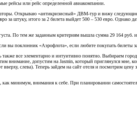
ямые рейсы или рейс определенной авиакомпании.
ператоры. Открываю «антикризисный» ДВМ-тур и вижу следующи
о за штуку, итого за 2 билета выйдет 500 – 530 евро. Однако да
густа. По тем же заданным критериям вышла сумма 29 164 руб. и
и вы поклонник «Аэрофлота», если любите покупать билеты зара
 также все элементарно и интуитивно понятно. Выбираем город, 
атим внимание, допустим на Jasmin, который приглянулся мне, к
 вверху, слева). Теперь зайдем на сайт отеля и посмотрим цену за
как минимум, внимания к себе. При планировании самостоятель