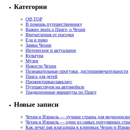
Категории
Off-TOP
В помощь путешественнику
Важно знать о Праге, о Чехии
Впечатления от поездки
Еда и пиво
Замки Чехии
Интересное и актуальное
Культура
Музеи
Новости Чехии
Познавательные прогулки, достопримечательности
Прага для детей
Прожекторвацлавклаус
Путешествуем на автомобиле
Традиционные маршруты по Праге
Новые записи
Чехия и Израиль — лучшие страны для медицинско
Чехия и Израиль — одни из самых популярных стра
Как лечат рак влагалища в клиниках Чехии и Израи