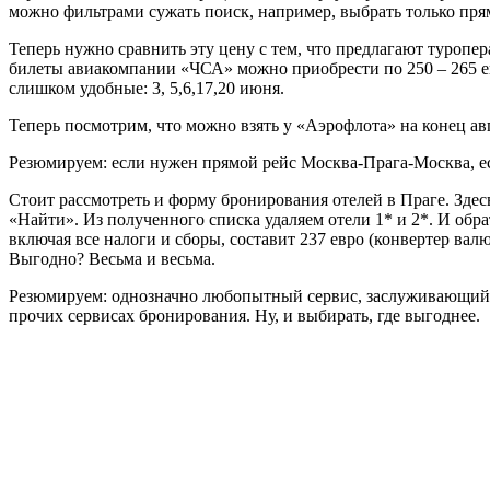
можно фильтрами сужать поиск, например, выбрать только пр
Теперь нужно сравнить эту цену с тем, что предлагают туро
билеты авиакомпании «ЧСА» можно приобрести по 250 – 265 евр
слишком удобные: 3, 5,6,17,20 июня.
Теперь посмотрим, что можно взять у «Аэрофлота» на конец ав
Резюмируем: если нужен прямой рейс Москва-Прага-Москва, есл
Стоит рассмотреть и форму бронирования отелей в Праге. Здесь
«Найти». Из полученного списка удаляем отели 1* и 2*. И обр
включая все налоги и сборы, составит 237 евро (конвертер валют
Выгодно? Весьма и весьма.
Резюмируем: однозначно любопытный сервис, заслуживающий, 
прочих сервисах бронирования. Ну, и выбирать, где выгоднее.