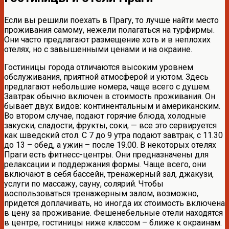
Если вы решили поехать в Прагу, то лучше найти место
проживания самому, нежели полагаться на турфирмы.
Они часто предлагают размещение хоть и в неплохих
отелях, но с завышенными ценами и на окраине.
Гостиницы города отличаются высоким уровнем
обслуживания, приятной атмосферой и уютом. Здесь
предлагают небольшие номера, чаще всего с душем.
Завтрак обычно включен в стоимость проживания. Он
бывает двух видов: континентальным и американским.
Во втором случае, подают горячие блюда, холодные
закуски, сладости, фрукты, соки, — все это сервируется
как шведский стол. С 7 до 9 утра подают завтрак, с 11.30
до 13 – обед, а ужин – после 19.00. В некоторых отелях
Праги есть фитнесс-центры. Они предназначены для
релаксации и поддержания формы. Чаще всего, они
включают в себя бассейн, тренажерный зал, джакузи,
услуги по массажу, сауну, солярий. Чтобы
воспользоваться тренажерным залом, возможно,
придется доплачивать, но иногда их стоимость включена
в цену за проживание. Фешенебельные отели находятся
в центре, гостиницы ниже классом – ближе к окраинам.