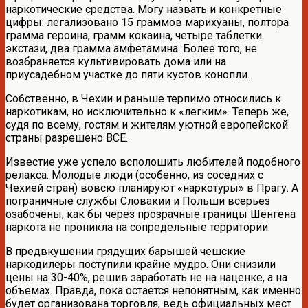
наркотические средства. Могу назвать и конкретные
цифры: легализовано 15 граммов марихуаны, полтора
грамма героина, грамм кокаина, четыре таблетки
экстази, два грамма амфетамина. Более того, не
возбраняется культивировать дома или на
приусадебном участке до пяти кустов конопли.
Собственно, в Чехии и раньше терпимо относились к
наркотикам, но исключительно к «легким». Теперь же,
судя по всему, гостям и жителям уютной европейской
страны разрешено ВСЕ.
Известие уже успело всполошить любителей подобного
релакса. Молодые люди (особенно, из соседних с
Чехией стран) вовсю планируют «наркотуры» в Прагу. А
пограничные службы Словакии и Польши всерьез
озабочены, как бы через прозрачные границы Шенгена
наркота не проникла на сопредельные территории.
В предвкушении грядущих барышей чешские
наркодилеры поступили крайне мудро. Они снизили
цены на 30-40%, решив заработать не на наценке, а на
объемах. Правда, пока остается непонятным, как именно
будет организована торговля, ведь официальных мест