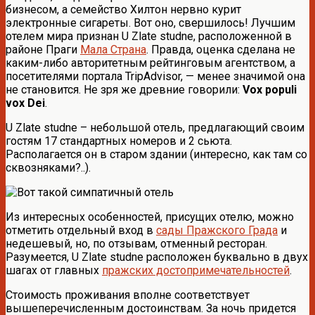
бизнесом, а семейство Хилтон нервно курит
электронные сигареты. Вот оно, свершилось! Лучшим
отелем мира признан U Zlate studne, расположенной в
районе Праги
Мала Страна
. Правда, оценка сделана не
каким-либо авторитетным рейтинговым агентством, а
посетителями портала TripAdvisor, — менее значимой она
не становится. Не зря же древние говорили:
Vox populi
vox Dei
.
U Zlate studne – небольшой отель, предлагающий своим
гостям 17 стандартных номеров и 2 сьюта.
Располагается он в старом здании (интересно, как там со
сквозняками?..).
Из интересных особенностей, присущих отелю, можно
отметить отдельный вход в
сады Пражского Града
и
недешевый, но, по отзывам, отменный ресторан.
Разумеется, U Zlate studne расположен буквально в двух
шагах от главных
пражских достопримечательностей
.
Стоимость проживания вполне соответствует
вышеперечисленным достоинствам. За ночь придется