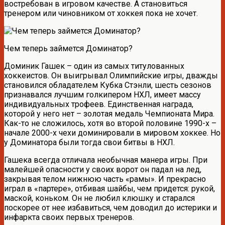
востребован в игровом качестве. А становиться
тренером или чиновником от хоккея пока не хочет.
Чем теперь займется Доминатор?
Доминик Гашек – один из самых титулованных
хоккеистов. Он выигрывал Олимпийские игры, дважды
становился обладателем Кубка Стэнли, шесть сезонов
признавался лучшим голкипером НХЛ, имеет массу
индивидуальных трофеев. Единственная награда,
которой у него нет – золотая медаль Чемпионата Мира.
Как-то не сложилось, хотя во второй половине 1990-х –
начале 2000-х чехи доминировали в мировом хоккее. Но
у Доминатора были тогда свои битвы в НХЛ.
Гашека всегда отличала необычная манера игры. При
малейшей опасности у своих ворот он падал на лед,
закрывая телом нижнюю часть «рамы». И прекрасно
играл в «партере», отбивая шайбы, чем придется: рукой,
маской, коньком. Он не любил клюшку и старался
поскорее от нее избавиться, чем доводил до истерики и
инфаркта своих первых тренеров.