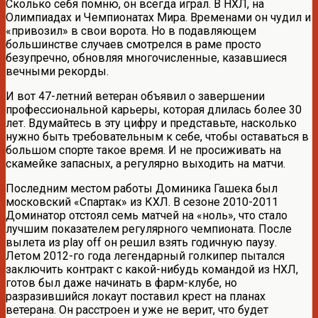
Сколько себя помню, он всегда играл. В НХЛ, на
Олимпиадах и Чемпионатах Мира. Временами он чудил и
«привозил» в свои ворота. Но в подавляющем
большинстве случаев смотрелся в раме просто
безупречно, обновляя многочисленные, казавшиеся
вечными рекорды.
И вот 47-летний ветеран объявил о завершении
профессиональной карьеры, которая длилась более 30
лет. Вдумайтесь в эту цифру и представьте, насколько
нужно быть требовательным к себе, чтобы оставаться в
большом спорте такое время. И не просиживать на
скамейке запасных, а регулярно выходить на матчи.
Последним местом работы Доминика Гашека был
московский «Спартак» из КХЛ. В сезоне 2010-2011
Доминатор отстоял семь матчей на «ноль», что стало
лучшим показателем регулярного чемпионата. После
вылета из play off он решил взять годичную паузу.
Летом 2012-го года легендарный голкипер пытался
заключить контракт с какой-нибудь командой из НХЛ,
готов был даже начинать в фарм-клубе, но
разразившийся локаут поставил крест на планах
ветерана. Он расстроен и уже не верит, что будет