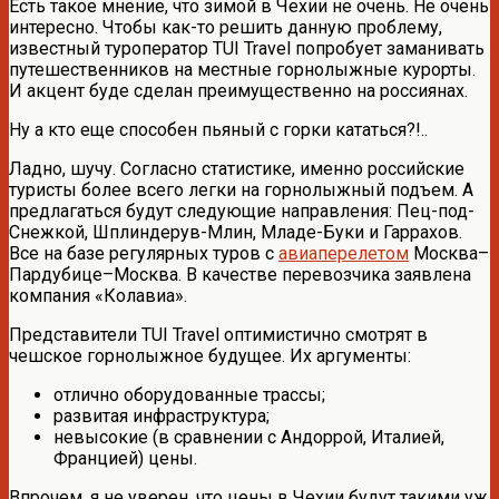
Есть такое мнение, что зимой в Чехии не очень. Не очень
интересно. Чтобы как-то решить данную проблему,
известный туроператор TUI Travel попробует заманивать
путешественников на местные горнолыжные курорты.
И акцент буде сделан преимущественно на россиянах.
Ну а кто еще способен пьяный с горки кататься?!..
Ладно, шучу. Согласно статистике, именно российские
туристы более всего легки на горнолыжный подъем. А
предлагаться будут следующие направления: Пец-под-
Снежкой, Шплиндерув-Млин, Младе-Буки и Гаррахов.
Все на базе регулярных туров с
авиаперелетом
Москва–
Пардубице–Москва. В качестве перевозчика заявлена
компания «Колавиа».
Представители TUI Travel оптимистично смотрят в
чешское горнолыжное будущее. Их аргументы:
отлично оборудованные трассы;
развитая инфраструктура;
невысокие (в сравнении с Андоррой, Италией,
Францией) цены.
Впрочем, я не уверен, что цены в Чехии будут такими уж