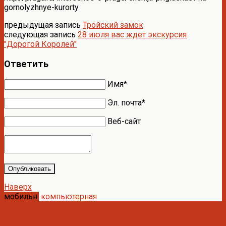
gornolyzhnye-kurorty
предыдущая запись
Тройский замок
следующая запись
28 июля вас ждет экскурсия
"Дорогой Королей"
Ответить
Имя*
Эл. почта*
Веб-сайт
Опубликовать
Наверх
мобильн.
компьютерная