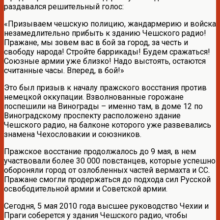
раздавался решительный голос:
«Призываем чешскую полицию, жандармерию и войска
незамедлительно прибыть к зданию Чешского радио!
Пражане, мы зовем вас в бой за город, за честь и
свободу народа! Стройте баррикады! Будем сражаться!
Союзные армии уже близко! Надо выстоять, остаются
считанные часы. Вперед, в бой!»
Это был призыв к началу пражского восстания против
немецкой оккупации. Взволнованные горожане
поспешили на Винограды – именно там, в доме 12 по
Виноградскому проспекту расположено здание
Чешского радио, на балконе которого уже развевались
знамена Чехословакии и союзников.
Пражское восстание продолжалось до 9 мая, в нем
участвовали более 30 000 повстанцев, которые успешно
обороняли город от озлобленных частей вермахта и СС.
Пражане смогли продержаться до подхода сил Русской
освободительной армии и Советской армии.
Сегодня, 5 мая 2010 года высшее руководство Чехии и
Праги соберется у здания Чешского радио, чтобы