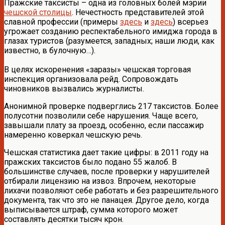
Пражские таксисты – одна из головных болей мэрии
чешской столицы
. Нечестность представителей этой
славной профессии (примеры
здесь
и
здесь
) всерьез
угрожает созданию респектабельного имиджа города в
глазах туристов (разумеется, западных; наши люди, как
известно, в булочную…).
В целях искоренения «заразы» чешская торговая
инспекция организовала рейд. Сопровождать
чиновников вызвались журналисты.
Анонимной проверке подверглись 217 таксистов. Более
полусотни позволили себе нарушения. Чаще всего,
завышали плату за проезд, особенно, если пассажир
намеренно коверкал чешскую речь.
Чешская статистика дает такие цифры: в 2011 году на
пражских таксистов было подано 55 жалоб. В
большинстве случаев, после проверки у нарушителей
отбирали лицензию на извоз. Впрочем, некоторые
лихачи позволяют себе работать и без разрешительного
документа, так что это не панацея. Другое дело, когда
выписывается штраф, сумма которого может
составлять десятки тысяч крон.