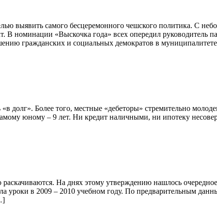
ью выявить самого бесцеремонного чешского политика. С неб
ат. В номинации «Выскочка года» всех опередил руководитель 
шению гражданских и социальных демократов в муниципалитете
«в долг». Более того, местные «дебеторы» стремительно молодею
 самому юному – 9 лет. Ни кредит наличными, ни ипотеку несов
лго раскачиваются. На днях этому утверждению нашлось очередно
ла уроки в 2009 – 2010 учебном году. По предварительным данны
…]