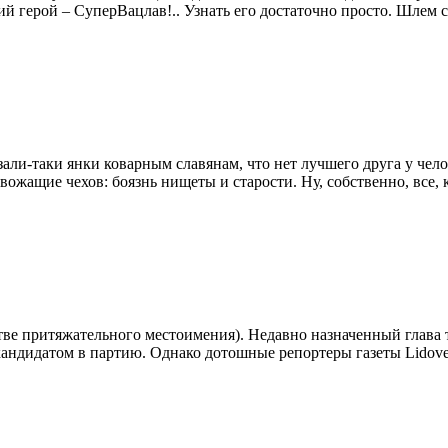
й герой – СуперВацлав!.. Узнать его достаточно просто. Шлем с
ли-таки янки коварным славянам, что нет лучшего друга у челов
вожащие чехов: боязнь нищеты и старости. Ну, собственно, все,
тве притяжательного местоимения). Недавно назначенный глава 
 кандидатом в партию. Однако дотошные репортеры газеты Lidove