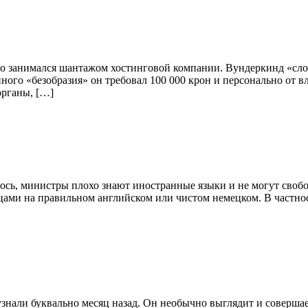
то занимался шантажом хостинговой компании. Вундеркинд «слом
ого «безобразия» он требовал 100 000 крон и персонально от в
органы, […]
ось, министры плохо знают иностранные языки и не могут свобо
ами на правильном английском или чистом немецком. В частност
узнали буквально месяц назад. Он необычно выглядит и соверша