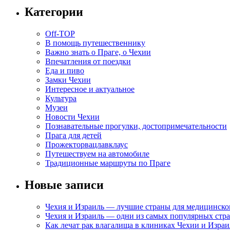
Категории
Off-TOP
В помощь путешественнику
Важно знать о Праге, о Чехии
Впечатления от поездки
Еда и пиво
Замки Чехии
Интересное и актуальное
Культура
Музеи
Новости Чехии
Познавательные прогулки, достопримечательности
Прага для детей
Прожекторвацлавклаус
Путешествуем на автомобиле
Традиционные маршруты по Праге
Новые записи
Чехия и Израиль — лучшие страны для медицинско
Чехия и Израиль — одни из самых популярных стра
Как лечат рак влагалища в клиниках Чехии и Израи