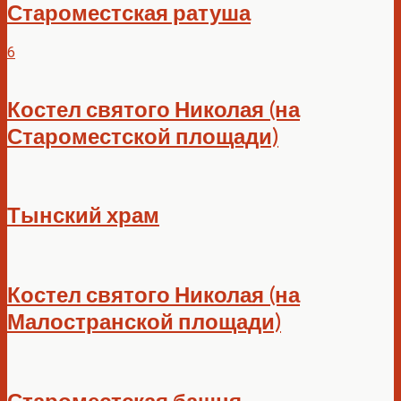
Староместская ратуша
6
Костел святого Николая (на
Староместской площади)
Тынский храм
Костел святого Николая (на
Малостранской площади)
Староместская башня